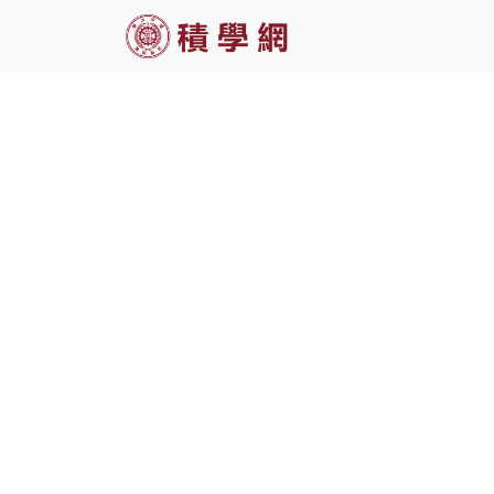
積
學
網